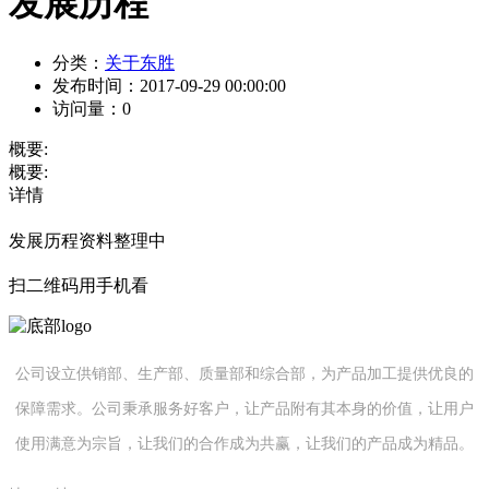
发展历程
分类：
关于东胜
发布时间：
2017-09-29 00:00:00
访问量：
0
概要:
概要:
详情
发展历程资料整理中
扫二维码用手机看
公司设立供销部、生产部、质量部和综合部，为产品加工提供优良的
保障需求。公司秉承服务好客户，让产品附有其本身的价值，让用户
使用满意为宗旨，让我们的合作成为共赢，让我们的产品成为精品。