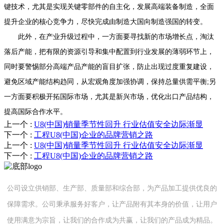
键技术，尤其是实现关键零部件的自主化，发展高端装备制造，全面
提升企业的核心竞争力，尽快完成由制造大国向制造强国的转变。
此外，在产业升级过程中，一方面要寻找新的市场增长点，淘汰
落后产能，把有限的资源引导和集中配置到行业发展的薄弱环节上，
同时要警惕部分高端产品产能的盲目扩张，防止出现过度重复建设，
避免区域产能结构趋同，从宏观角度加强协调，保持总量供需平衡;另
一方面要积极开拓国际市场，尤其是新兴市场，优化出口产品结构，
提高国际合作水平。
上一个
:
U8(中国)销量季节性回升 行业估值安全边际渐显
下一个
:
工程U8(中国)企业的品牌营销之路
上一个
:
U8(中国)销量季节性回升 行业估值安全边际渐显
下一个
:
工程U8(中国)企业的品牌营销之路
公司设立供销部、生产部、质量部和综合部，为产品加工提供优良的
保障需求。公司秉承服务好客户，让产品附有其本身的价值，让用户
使用满意为宗旨，让我们的合作成为共赢，让我们的产品成为精品。