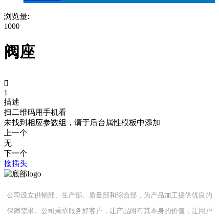
浏览量:
1000
阀座

1
描述
扫二维码用手机看
未找到相应参数组，请于后台属性模板中添加
上一个
无
下一个
接插头
公司设立供销部、生产部、质量部和综合部，为产品加工提供优良的
保障需求。公司秉承服务好客户，让产品附有其本身的价值，让用户