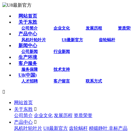
网站首页
关于东胜
公司简介
企业文化
发展历程
资质荣
产品中心
风机叶轮叶片
U8最新官方
齿轮蜗杆
新闻中心
公司新闻
行业新闻
生产环境
客户服务
服务保障
技术支持
U8(中国)
人才招聘
客户留言
联系方式

网站首页
关于东胜

公司简介
企业文化
发展历程
资质荣誉
产品中心

风机叶轮叶片
U8最新官方
齿轮蜗杆
精锻静叶
非标产品