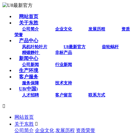
网站首页
关于东胜
公司简介
企业文化
发展历程
资质
荣誉
产品中心
风机叶轮叶片
U8最新官方
齿轮蜗杆
精锻静叶
非标产品
新闻中心
公司新闻
行业新闻
生产环境
客户服务
服务保障
技术支持
U8(中国)
人才招聘
客户留言
联系方式

网站首页
关于东胜

公司简介
企业文化
发展历程
资质荣誉