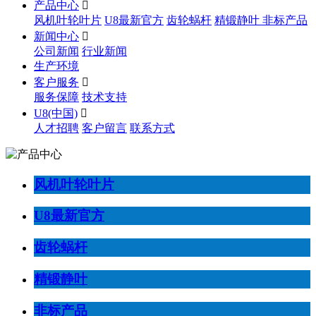
产品中心

风机叶轮叶片
U8最新官方
齿轮蜗杆
精锻静叶
非标产品
新闻中心

公司新闻
行业新闻
生产环境
客户服务

服务保障
技术支持
U8(中国)

人才招聘
客户留言
联系方式
风机叶轮叶片
U8最新官方
齿轮蜗杆
精锻静叶
非标产品